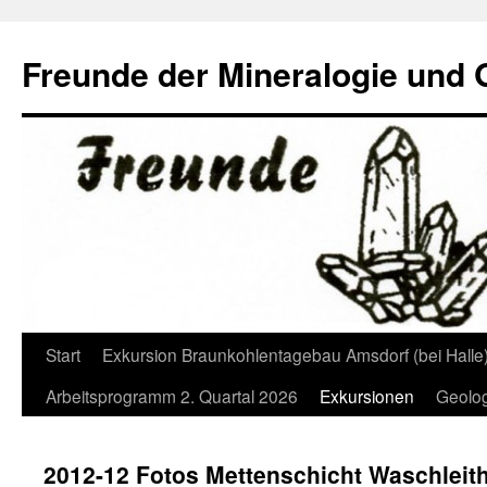
Freunde der Mineralogie und
Start
Exkursion Braunkohlentagebau Amsdorf (bei Halle
Springe
Arbeitsprogramm 2. Quartal 2026
Exkursionen
Geolog
zum
Inhalt
2012-12 Fotos Mettenschicht Waschleit