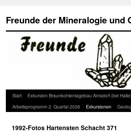
Freunde der Mineralogie und
Start
Exkursion Braunkohlentagebau Amsdorf (bei Halle
Springe
Arbeitsprogramm 2. Quartal 2026
Exkursionen
Geolog
zum
Inhalt
1992-Fotos Hartensten Schacht 371